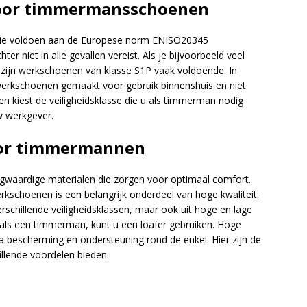
 voor timmermansschoenen
ie voldoen aan de Europese norm ENISO20345
hter niet in alle gevallen vereist. Als je bijvoorbeeld veel
 zijn werkschoenen van klasse S1P vaak voldoende. In
 werkschoenen gemaakt voor gebruik binnenshuis en niet
 kiest de veiligheidsklasse die u als timmerman nodig
w werkgever.
oor timmermannen
ogwaardige materialen die zorgen voor optimaal comfort.
kschoenen is een belangrijk onderdeel van hoge kwaliteit.
rschillende veiligheidsklassen, maar ook uit hoge en lage
n als een timmerman, kunt u een loafer gebruiken. Hoge
bescherming en ondersteuning rond de enkel. Hier zijn de
llende voordelen bieden.