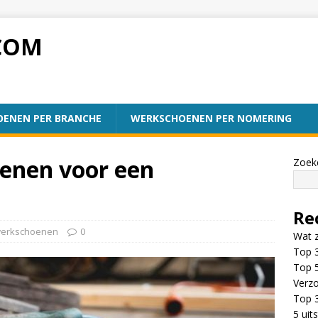
COM
ENEN PER BRANCHE
WERKSCHOENEN PER NOMERING
enen voor een
Zoek
Re
werkschoenen
0
Wat z
Top 
Top 
Verzo
Top 
5 ui