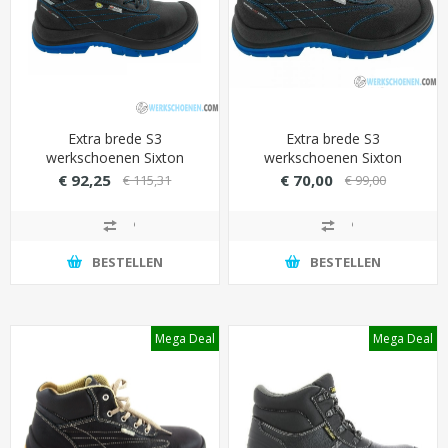
Extra brede S3
Extra brede S3
werkschoenen Sixton
werkschoenen Sixton
Belluno hoog met Dual
Brescia met Dual Micro
€ 92,25
€ 70,00
€ 115,31
€ 99,00
Micro hielpolstering
hielpolstering (metaalvrij)
(metaalvrij)
BESTELLEN
BESTELLEN
Mega Deal
Mega Deal