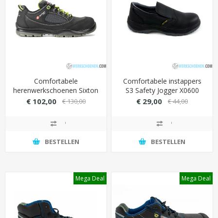
Comfortabele
Comfortabele instappers
herenwerkschoenen Sixton
S3 Safety Jogger X0600
Swing S3 met K+
met SJ Green inlegzool
€ 102,00
€ 29,00
€ 130,00
€ 44,00
antiperforatie
(extra loopcomfort)
veiligheidszool
BESTELLEN
BESTELLEN
Mega Deal
Mega Deal