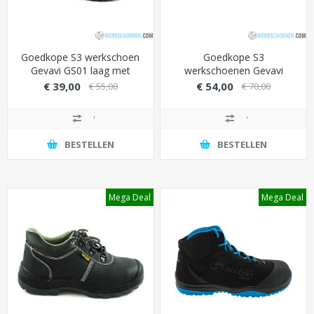
Goedkope S3 werkschoen
Goedkope S3
Gevavi GS01 laag met
werkschoenen Gevavi
stevige PU overneus
GS11 low met anatomisch
€ 39,00
€ 54,00
€ 55,00
€ 70,00
(breed inzetbaar)
gevormde inlegzool (breed
inzetbaar)
BESTELLEN
BESTELLEN
Mega Deal
Mega Deal