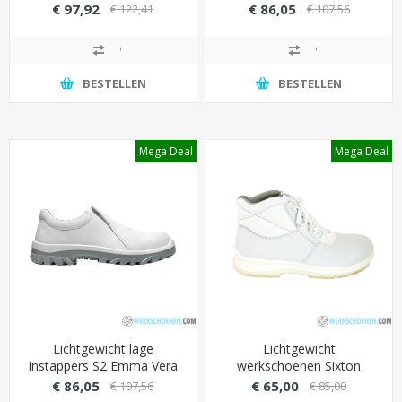
Sixton Cuban Alu-SXT 2.0
stevige overneus
€ 97,92
€ 86,05
€ 122,41
€ 107,56
veiligheidsneus (540 gram)
(eenvoudig wasbaar)
BESTELLEN
BESTELLEN
Mega Deal
Mega Deal
Lichtgewicht lage
Lichtgewicht
instappers S2 Emma Vera
werkschoenen Sixton
XD Wit voor foodindustrie
Bergamo Wit S2 hoog met
€ 86,05
€ 65,00
€ 107,56
€ 85,00
(extra breed)
antibacteriële voering