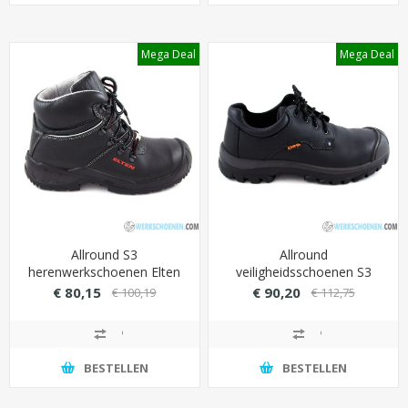
Mega Deal
Mega Deal
Allround S3
Allround
herenwerkschoenen Elten
veiligheidsschoenen S3
Renzo Mid (extra sterke
Emma Leo laag model met
€ 80,15
€ 90,20
€ 100,19
€ 112,75
overneus)
overneus en
schokabsorberende
technologie (ESD)
BESTELLEN
BESTELLEN