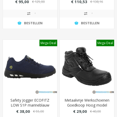
cambrelle voering
stevige overneus
€ 95,00
€ 110,53
€ 125,00
€ 138,16
(vochtregulerend) - Kleur
(metaalvrij)
Blauw
BESTELLEN
BESTELLEN
Mega Deal
Mega Deal
Safety Jogger ECOFITZ
Metaalvrije Werkschoenen
LOW S1P marineblauw
Goedkoop Hoog model
stalen neus antiperforatie
S3S - PAX
€ 38,00
€ 29,00
€ 55,00
€ 40,00