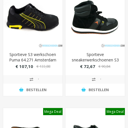
Sportieve S3 werkschoen
Sportieve
Puma 64.271 Amsterdam
sneakerwerkschoenen S3
low met stevige TPU
No Risk Jumper hoog
€ 107,10
€ 72,67
€ 133,88
€ 90,84
loopzool
model met extra
hielversteviging
(antistatisch)
BESTELLEN
BESTELLEN
Mega Deal
Mega Deal