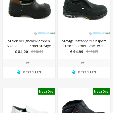
Stalen veiligheidsklompen
Stevige instappers Grisport
Sika 29 S3L SR met stevige
Trace S3 met EasyTwist
overneus (brandstof- &
technologie (maximale
€ 84,00
€ 94,99
€ 102,00
€ 118,73
oliebestendig)
grip)
BESTELLEN
BESTELLEN
Mega Deal
Mega Deal