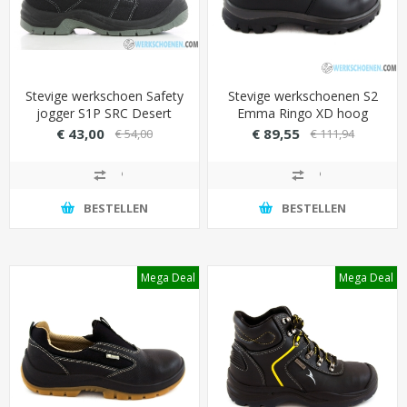
Stevige werkschoen Safety
Stevige werkschoenen S2
jogger S1P SRC Desert
Emma Ringo XD hoog
met stalen beveiliging (olie-
model (extra breed)
€ 43,00
€ 89,55
€ 54,00
€ 111,94
en zuurbestendig)
BESTELLEN
BESTELLEN
Mega Deal
Mega Deal