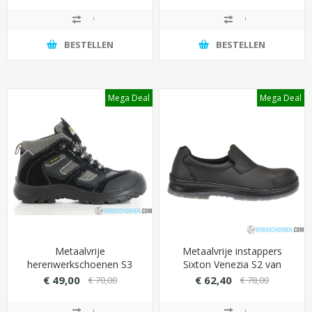
(metaalvrij)
BESTELLEN
BESTELLEN
Mega Deal
Mega Deal
Metaalvrije
Metaalvrije instappers
herenwerkschoenen S3
Sixton Venezia S2 van
Safety Jogger Climber met
antibacterieel microfiber
€ 49,00
€ 62,40
€ 70,00
€ 78,00
Impact Foam (maximale
(eenvoudig wassen)
schokdemping)