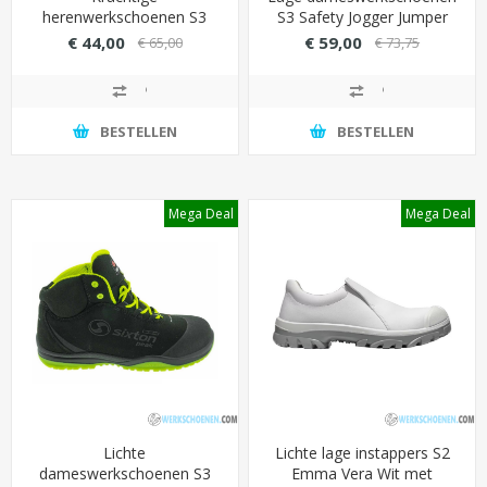
herenwerkschoenen S3
S3 Safety Jogger Jumper
SRC Safety Jogger Eos
met flexibele SJ kevlar zool
€ 44,00
€ 59,00
€ 65,00
€ 73,75
hoog model met stevige
(metaalvrij)
PU loopzool
BESTELLEN
BESTELLEN
Mega Deal
Mega Deal
Lichte
Lichte lage instappers S2
dameswerkschoenen S3
Emma Vera Wit met