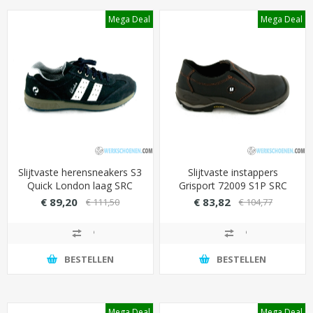
Mega Deal
Mega Deal
Slijtvaste herensneakers S3
Slijtvaste instappers
Quick London laag SRC
Grisport 72009 S1P SRC
optimale grip (smalle leest)
met Vibram zool (bestand
€ 89,20
€ 83,82
€ 111,50
€ 104,77
tegen 300 graden
contactwarmte)
BESTELLEN
BESTELLEN
Mega Deal
Mega Deal