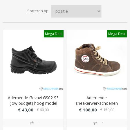
Sorteren op
Mega Deal
Mega Deal
Ademende Gevavi GS02 S3
Ademende
(low budget) hoog model
sneakerwerkschoenen
met PU overneus - Kleur
Elten Emotion S3 hoog
€ 43,00
€ 108,00
€ 60,00
€ 150,00
Zwart
model met sterke PU/TPU
loopzool