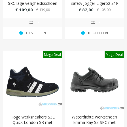
SRC lage veiligheidsschoen
Safety Jogger Ligero2 S1P
met BOA-sluiting
met TLS-aansluiting
€ 109,00
€ 82,00
€ 139,00
€ 105,00
(draaiknop)
(draaiknop)
BESTELLEN
BESTELLEN
Mega Deal
Mega Deal
Hoge werksneakers S3L
Waterdichte werkschoen
Quick London SR met
Emma Ray S3 SRC met