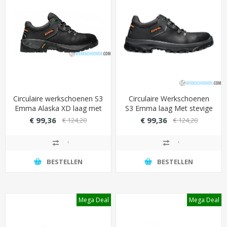
Circulaire werkschoenen S3
Circulaire Werkschoenen
Emma Alaska XD laag met
S3 Emma laag Met stevige
stevige PU/PU loopzool
loopzool (Gripforce
€ 99,36
€ 99,36
€ 124,20
€ 124,20
(extra groot/breed)
EasyTwist Grip)
BESTELLEN
BESTELLEN
Mega Deal
Mega Deal