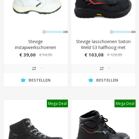
Stevige
Stevige lasschoenen Sixton
instapwerkschoenen
Weld S3 halfhoog met
Safety Jogger X0500 S2
overneus (bestand tegen
€ 39,00
€ 103,08
€ 54,00
€ 128,85
met antislipzool (extra
contacthitte van 300
licht)
graden)
BESTELLEN
BESTELLEN
Mega Deal
Mega Deal