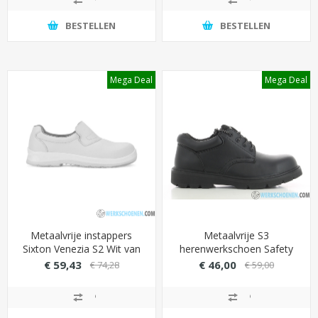
BESTELLEN
BESTELLEN
Mega Deal
Mega Deal
Metaalvrije instappers
Metaalvrije S3
Sixton Venezia S2 Wit van
herenwerkschoen Safety
antibacterieel microfiber
Jogger X1110 laag SRC
€ 59,43
€ 46,00
€ 74,28
€ 59,00
(eenvoudig wassen)
(lichtgewicht: 560 gram)