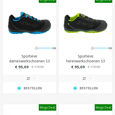
Sportieve
Sportieve
dameswerkschoenen S3
herenwerkschoenen S3
SRC Sixton Cuban laag met
Sixton Cuban laag met
€ 95,09
€ 95,09
€ 118,86
€ 118,86
Airplus 3D binnenvoering
ademende voering (Airplus
3D)
BESTELLEN
BESTELLEN
Mega Deal
Mega Deal