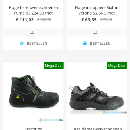
Hoge herenwerkschoenen
Hoge instappers Sixton
Puma 63.224 S3 met
Verona S2 SRC met
aluminium veiligheidsneus -
antibacteriële
€ 111,03
€ 63,35
€ 138,78
€ 79,18
sneakermodel
binnenvoering (makkelijk
schoonmaken)
BESTELLEN
BESTELLEN
Mega Deal
Mega Deal
Krachtige
Lage dameswerkschoenen