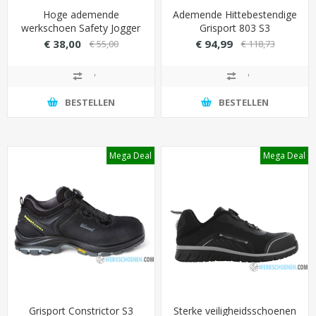
Hoge ademende
Ademende Hittebestendige
werkschoen Safety Jogger
Grisport 803 S3
Desert Multi S1P SRC -
werkschoenen
€ 38,00
€ 94,99
€ 55,00
€ 118,73
Kleur groen
BESTELLEN
BESTELLEN
Mega Deal
Mega Deal
Grisport Constrictor S3
Sterke veiligheidsschoenen