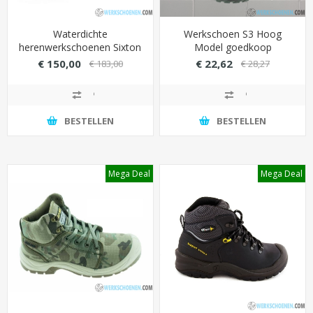
Waterdichte
Werkschoen S3 Hoog
herenwerkschoenen Sixton
Model goedkoop
Adventure hoog S3
(AANBIEDING)
€ 150,00
€ 22,62
€ 183,00
€ 28,27
(hittebestendig tot 300
graden)
BESTELLEN
BESTELLEN
Mega Deal
Mega Deal