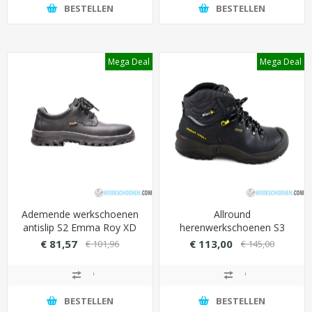
BESTELLEN
BESTELLEN
Mega Deal
Mega Deal
Ademende werkschoenen
Allround
antislip S2 Emma Roy XD
herenwerkschoenen S3
(Grote maat t/m 49)
Grisport 70211 Sympatex
€ 81,57
€ 113,00
€ 101,96
€ 145,00
hoog model met overneus
(waterdicht)
BESTELLEN
BESTELLEN