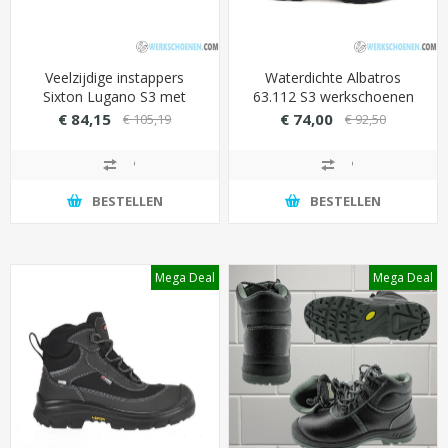
Veelzijdige instappers
Waterdichte Albatros
Sixton Lugano S3 met
63.112 S3 werkschoenen
stabile active
met COA.TEX
€ 84,15
€ 74,00
€ 105,19
€ 92,50
ondersteuning (ideaal voor
binnenvoering (waterdicht)
horeca)
BESTELLEN
BESTELLEN
Mega Deal
Mega Deal