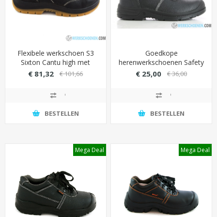
Flexibele werkschoen S3
Goedkope
Sixton Cantu high met
herenwerkschoenen Safety
waterafstotende leder
Jogger S3 Bestboy hoog
€ 81,32
€ 25,00
€ 101,66
€ 36,00
(metaalvrij)
met stevige overneus
(slijtvast)
BESTELLEN
BESTELLEN
Mega Deal
Mega Deal