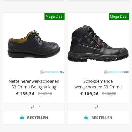
Mega Deal
Mega Deal
Nette herenwerkschoenen
Schokdemende
S3 Emma Bologna laag
werkschoenen S3 Emma
met stalen neus en
Himalaya XD stevige
€ 135,34
€ 109,26
€ 169,18
€ 136,58
antislipzool (ademende
overneus (extra breed)
voering)
BESTELLEN
BESTELLEN