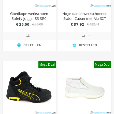
Goedkope werkschoen
Hoge dameswerkschoenen
Safety Jogger S3 SRC
Sixton Cuban met Alu-SXT
Bestrun laag model (stalen
2.0 veiligheidsneus
€ 25,00
€ 97,92
€ 36,00
€ 122,41
bescherming)
(maximaal beschermd)
BESTELLEN
BESTELLEN
Mega Deal
Mega Deal