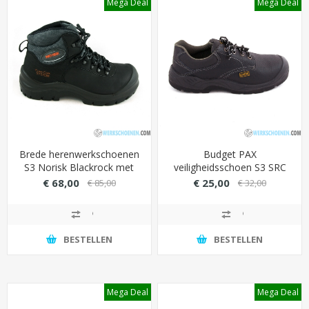
Mega Deal
Mega Deal
Brede herenwerkschoenen
Budget PAX
S3 Norisk Blackrock met
veiligheidsschoen S3 SRC
Dri-Lex binnenvoering
laag model met stalen
€ 68,00
€ 25,00
€ 85,00
€ 32,00
(frisse voeten) - hoog
beveiliging - goedkoop
model
BESTELLEN
BESTELLEN
Mega Deal
Mega Deal