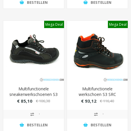
BESTELLEN
BESTELLEN
Mega Deal
Mega Deal
Multifunctionele
Multifunctionele
sneakerwerkschoenen S3
werkschoen S3 SRC
Sixton Andalo low (antislip
Grisport 72003 hoog met
€ 85,10
€ 93,12
€ 106,38
€ 116,40
& schokabsorberend)
stalen veiligheid
BESTELLEN
BESTELLEN