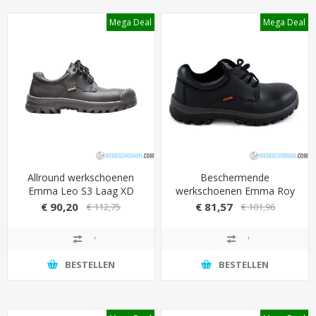
Mega Deal
Mega Deal
Allround werkschoenen
Beschermende
Emma Leo S3 Laag XD
werkschoenen Emma Roy
met stalen veiligheid (extra
S2 laag met ademende
€ 90,20
€ 81,57
€ 112,75
€ 101,96
breed)
binnenvoering (Hydro-Tec
Sanitized Silver)
BESTELLEN
BESTELLEN