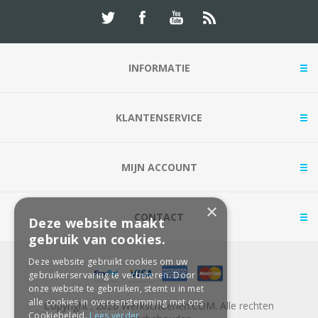
INFORMATIE
KLANTENSERVICE
MIJN ACCOUNT
×
CONTACT
Deze website maakt
gebruik van cookies.
Deze website gebruikt cookies om uw
gebruikerservaring te verbeteren. Door
onze website te gebruiken, stemt u in met
alle cookies in overeenstemming met ons
Copyright ; 2026 Werkschoenen.COM. Alle rechten
Cookiebeleid.
Lees verder