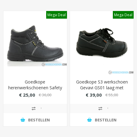
Mega Deal
Mega Deal
Goedkope
Goedkope S3 werkschoen
herenwerkschoenen Safety
Gevavi GS01 laag met
Jogger S3 Bestboy hoog
stevige PU overneus
€ 25,00
€ 39,00
€ 36,00
€ 55,00
met stevige overneus
(breed inzetbaar)
(slijtvast)
BESTELLEN
BESTELLEN