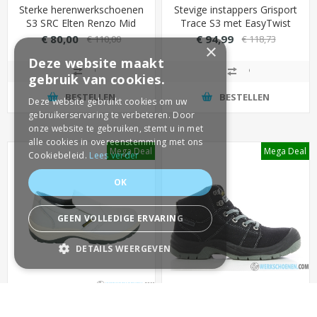
Sterke herenwerkschoenen
Stevige instappers Grisport
S3 SRC Elten Renzo Mid
Trace S3 met EasyTwist
met slijtvaste overneus -
technologie (maximale
€ 80,00
€ 94,99
€ 110,00
€ 118,73
×
Grote maten (49 t/m 50)
grip)
Deze website maakt
gebruik van cookies.
BESTELLEN
BESTELLEN
Deze website gebruikt cookies om uw
gebruikerservaring te verbeteren. Door
onze website te gebruiken, stemt u in met
alle cookies in overeenstemming met ons
Mega Deal
Mega Deal
Cookiebeleid.
Lees verder
OK
GEEN VOLLEDIGE ERVARING
DETAILS WEERGEVEN
STRIKT NOODZAKELIJK
PRESTATIE
Stevige
Stevige werkschoen Safety