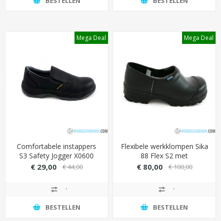
BESTELLEN
BESTELLEN
Mega Deal
Mega Deal
Comfortabele instappers
Flexibele werkklompen Sika
S3 Safety Jogger X0600
88 Flex S2 met
met SJ Green inlegzool
slijtbestendige overneus
€ 29,00
€ 80,00
€ 44,00
€ 100,00
(extra loopcomfort)
(laddergrip)
BESTELLEN
BESTELLEN