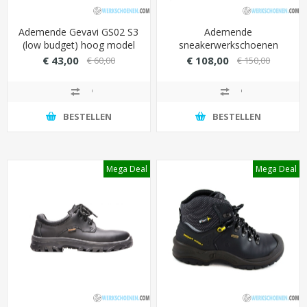
Ademende Gevavi GS02 S3
Ademende
(low budget) hoog model
sneakerwerkschoenen
met PU overneus - Kleur
Elten Emotion S3 hoog
€ 43,00
€ 108,00
€ 60,00
€ 150,00
Zwart
model met sterke PU/TPU
loopzool
BESTELLEN
BESTELLEN
Mega Deal
Mega Deal