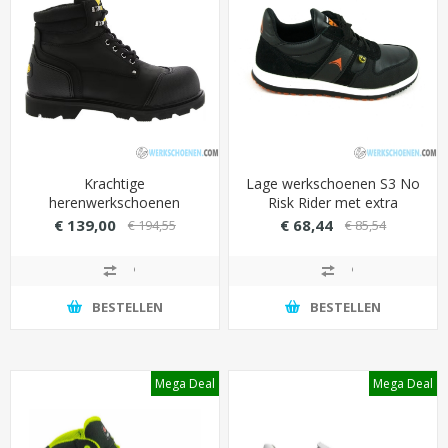
Krachtige
Lage werkschoenen S3 No
herenwerkschoenen
Risk Rider met extra
Blackstone 530 met stalen
neusbescherming
€ 139,00
€ 68,44
€ 194,55
€ 85,54
anti-perforatie zool (grote
(sneakermodel)
maten 47/50)
BESTELLEN
BESTELLEN
Mega Deal
Mega Deal