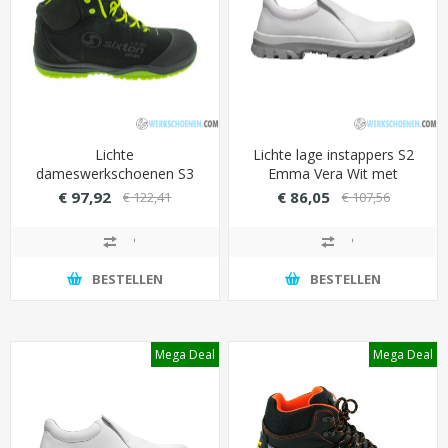
Lichte
Lichte lage instappers S2
dameswerkschoenen S3
Emma Vera Wit met
Sixton Cuban Alu-SXT 2.0
stevige overneus
€ 97,92
€ 86,05
€ 122,41
€ 107,56
veiligheidsneus (540 gram)
(eenvoudig wasbaar)
BESTELLEN
BESTELLEN
Mega Deal
Mega Deal