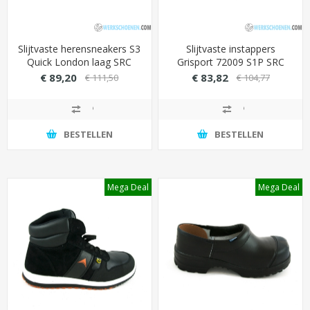
Slijtvaste herensneakers S3
Slijtvaste instappers
Quick London laag SRC
Grisport 72009 S1P SRC
optimale grip (smalle leest)
met Vibram zool (bestand
€ 89,20
€ 83,82
€ 111,50
€ 104,77
tegen 300 graden
contactwarmte)
BESTELLEN
BESTELLEN
Mega Deal
Mega Deal