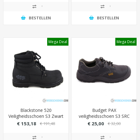
Sanitized Silver)
BESTELLEN
BESTELLEN
Mega Deal
Mega Deal
Blackstone 520
Budget PAX
Veiligheidsschoen S3 Zwart
veiligheidsschoen S3 SRC
Grote maten (47-50)
laag model met stalen
€ 153,18
€ 25,00
€ 191,48
€ 32,00
beveiliging - goedkoop