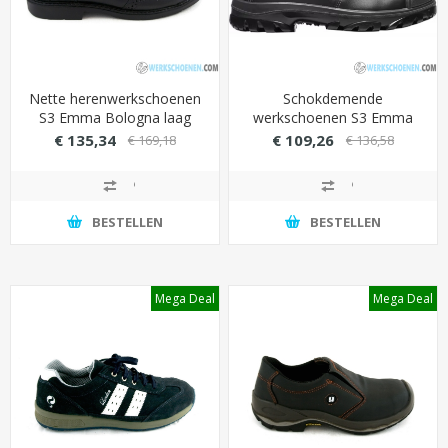
Nette herenwerkschoenen
Schokdemende
S3 Emma Bologna laag
werkschoenen S3 Emma
met stalen neus en
Himalaya XD stevige
€ 135,34
€ 109,26
€ 169,18
€ 136,58
antislipzool (ademende
overneus (extra breed)
voering)
BESTELLEN
BESTELLEN
Mega Deal
Mega Deal