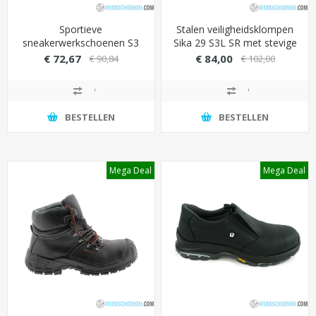
Sportieve
Stalen veiligheidsklompen
sneakerwerkschoenen S3
Sika 29 S3L SR met stevige
No Risk Jumper hoog
overneus (brandstof- &
€ 72,67
€ 84,00
€ 90,84
€ 102,00
model met extra
oliebestendig)
hielversteviging
(antistatisch)
BESTELLEN
BESTELLEN
Mega Deal
Mega Deal