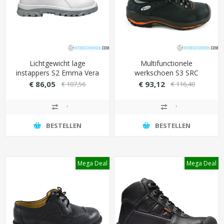
Lichtgewicht lage
Multifunctionele
instappers S2 Emma Vera
werkschoen S3 SRC
XD Wit voor foodindustrie
Grisport 72003 hoog met
€ 86,05
€ 93,12
€ 107,56
€ 116,40
(extra breed)
stalen veiligheid
BESTELLEN
BESTELLEN
Mega Deal
Mega Deal