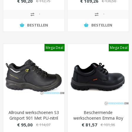
€ 90,20
€ 109,26
€ 112,75
€ 136,58
breed)
circulair)
BESTELLEN
BESTELLEN
Mega Deal
Mega Deal
Allround werkschoenen S3
Beschermende
Grisport 901 Met PU-nitril
werkschoenen Emma Roy
loopzool (slijtvast &
S2 laag met ademende
€ 95,00
€ 81,57
€ 114,07
€ 101,96
hittebestendig)
binnenvoering (Hydro-Tec