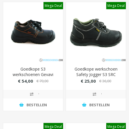
Mega Deal
Mega Deal
Goedkope S3
Goedkope werkschoen
werkschoenen Gevavi
Safety Jogger S3 SRC
GS11 low met anatomisch
Bestrun laag model (stalen
€ 54,00
€ 25,00
€ 70,00
€ 36,00
gevormde inlegzool (breed
bescherming)
inzetbaar)
BESTELLEN
BESTELLEN
Mega Deal
Mega Deal