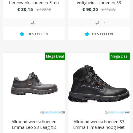
herenwerkschoenen Elten
veiligheidsschoenen S3
Renzo Mid (extra sterke
Emma Leo laag model met
€ 80,15
€ 90,20
€ 100,19
€ 112,75
overneus)
overneus en
schokabsorberende
technologie (ESD)
BESTELLEN
BESTELLEN
Mega Deal
Mega Deal
Allround werkschoenen
Allround werkschoenen S3
Emma Leo S3 Laag XD
Emma Himalaya hoog Met
met stalen veiligheid (extra
uitstekende grip (volledig