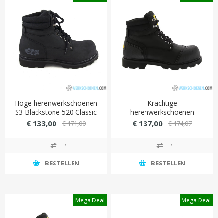
Hoge herenwerkschoenen
Krachtige
S3 Blackstone 520 Classic
herenwerkschoenen
met stalen neus (maximale
Blackstone 530 met stalen
€ 133,00
€ 137,00
€ 171,00
€ 174,07
bescherming)
anti-perforatie zool
BESTELLEN
BESTELLEN
Mega Deal
Mega Deal