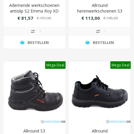
Ademende werkschoenen
Allround
antislip S2 Emma Roy XD
herenwerkschoenen S3
(Grote maat t/m 49)
Grisport 70211 Sympatex
€ 81,57
€ 113,00
€ 101,96
€ 145,00
hoog model met overneus
(waterdicht)
BESTELLEN
BESTELLEN
Mega Deal
Mega Deal
Allround S3
Allround