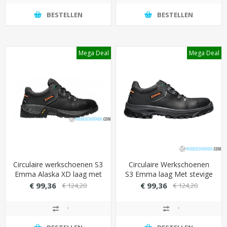
BESTELLEN
BESTELLEN
Mega Deal
Mega Deal
Circulaire werkschoenen S3
Circulaire Werkschoenen
Emma Alaska XD laag met
S3 Emma laag Met stevige
stevige PU/PU loopzool
loopzool (Gripforce
€ 99,36
€ 99,36
€ 124,20
€ 124,20
(extra groot/breed)
EasyTwist Grip)