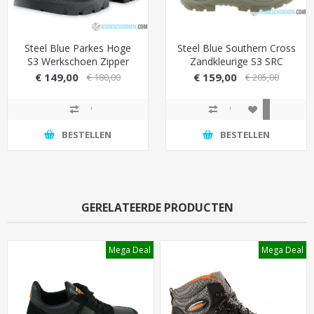
Steel Blue Parkes Hoge
Steel Blue Southern Cross
S3 Werkschoen Zipper
Zandkleurige S3 SRC
(Top werkschoen)
Werkschoen Zipper
€ 149,00
€ 159,00
€ 180,00
€ 205,00
BESTELLEN
BESTELLEN
GERELATEERDE PRODUCTEN
Mega Deal
Mega Deal