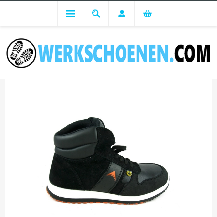
Advies per branche
Horeca branche
Werkschoenen Norisk Jumper Hoog S3 SRC ESD