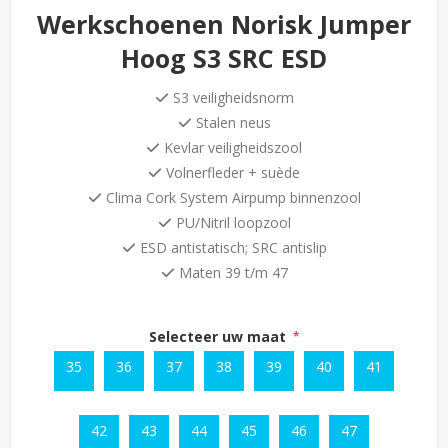
Werkschoenen Norisk Jumper
Hoog S3 SRC ESD
S3 veiligheidsnorm
Stalen neus
Kevlar veiligheidszool
Volnerfleder + suède
Clima Cork System Airpump binnenzool
PU/Nitril loopzool
ESD antistatisch; SRC antislip
Maten 39 t/m 47
Selecteer uw maat
*
35
36
37
38
39
40
41
42
43
44
45
46
47