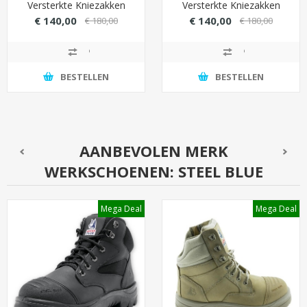
Versterkte Kniezakken
Versterkte Kniezakken
(Cordura) - Zwart
(Cordura) - Wit
€ 140,00
€ 140,00
€ 180,00
€ 180,00
BESTELLEN
BESTELLEN
AANBEVOLEN MERK
WERKSCHOENEN: STEEL BLUE
Mega Deal
Mega Deal