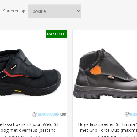
Sorteren op
Mega Deal
ge lasschoenen Sixton Weld S3
Hoge lasschoenen S3 Emma 
hoog met overneus (bestand
met Grip Force Duo (maximal
 contacthitte van 300 graden)