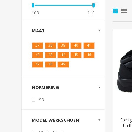
103
110
MAAT
37
38
39
40
41
42
43
44
45
46
47
48
49
NORMERING
S3
Stevi
MODEL WERKSCHOEN
half
tegen