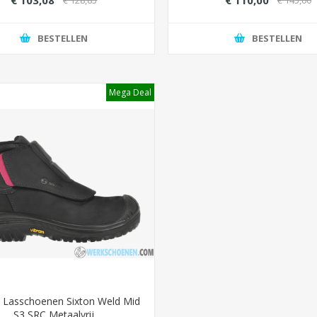
€ 103,08
€ 110,00
€ 128,85
€ 145,00
BESTELLEN
BESTELLEN
Mega Deal
 Lasschoenen Sixton Weld Mid
S3 SRC Metaalvrij