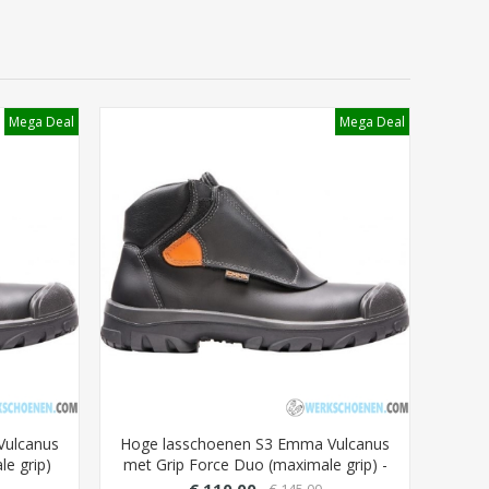
Mega Deal
Mega Deal
Vulcanus
Hoge lasschoenen S3 Emma Vulcanus
e grip)
met Grip Force Duo (maximale grip) -
Extra breed XD