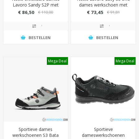
Lavoro Sandy S2P met
dames werkschoen met
energie absorberende hak
Clima Cork System
€ 86,50
€ 73,45
€ 110,00
€ 91,81
(maximale slipweerstand)
(energieabsorptie)
BESTELLEN
BESTELLEN
Mega Deal
Mega Deal
Sportieve dames
Sportieve
werkschoenen S3 Bata
dameswerkschoenen