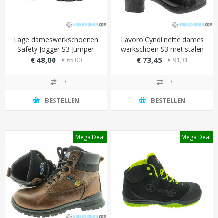
Lage dameswerkschoenen
Lavoro Cyndi nette dames
Safety Jogger S3 Jumper
werkschoen S3 met stalen
met antiperforatie SJ Flex
beveiliging (extra demping
€ 48,00
€ 73,45
€ 65,00
€ 91,81
zool (optimale
& isolatie)
voetbescherming)
BESTELLEN
BESTELLEN
Mega Deal
Mega Deal