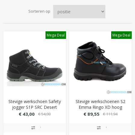
Sorteren op
Mega Deal
Mega Deal
Stevige werkschoen Safety
Stevige werkschoenen S2
jogger S1P SRC Desert
Emma Ringo XD hoog
met stalen beveiliging (olie-
model (extra breed)
€ 43,00
€ 89,55
€ 54,00
€ 111,94
en zuurbestendig)