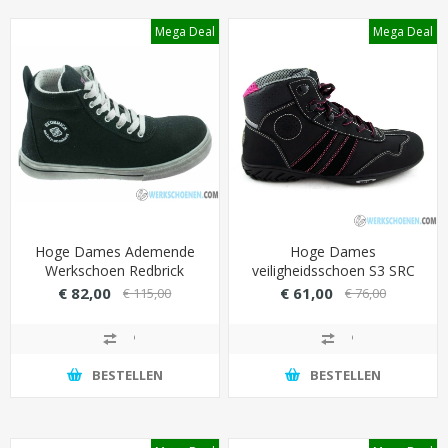
Mega Deal
Mega Deal
Hoge Dames Ademende
Hoge Dames
Werkschoen Redbrick
veiligheidsschoen S3 SRC
Linda S3
Safety Jogger Isis
€ 82,00
€ 61,00
€ 115,00
€ 76,00
BESTELLEN
BESTELLEN