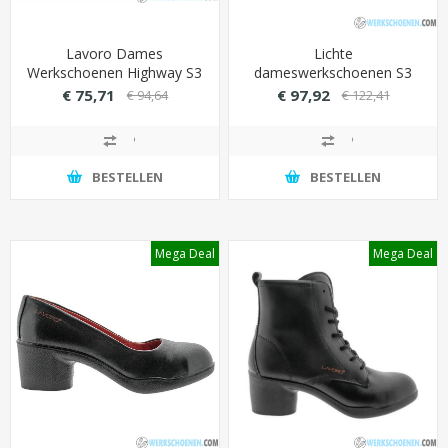
Lavoro Dames
Lichte
Werkschoenen Highway S3
dameswerkschoenen S3
Sixton Cuban Alu-SXT 2.0
€ 75,71
€ 97,92
€ 94,64
€ 122,41
veiligheidsneus (540 gram)
BESTELLEN
BESTELLEN
Mega Deal
Mega Deal