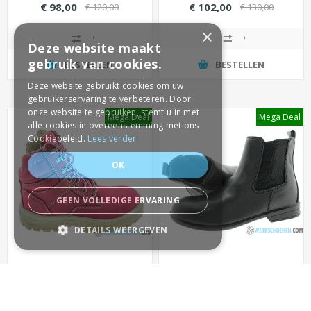
Ada HRO (hittebestendig
Sixton Zwart S3 SRC met
€ 98,00
€ 102,00
€ 120,00
€ 130,00
tot 300 graden)
Alu-SXT 2.0 neus
(maximaal beveiligd)
×
Deze website maakt
gebruik van cookies.
BESTELLEN
BESTELLEN
Deze website gebruikt cookies om uw
gebruikerservaring te verbeteren. Door
onze website te gebruiken, stemt u in met
Mega Deal
Mega Deal
alle cookies in overeenstemming met ons
Cookiebeleid.
Lees verder
OK
GEEN VOLLEDIGE ERVARING
DETAILS WEERGEVEN
STRIKT NOODZAKELIJK
Steel Blue Southern Cross
Werkschoenen dames
PRESTATIE
Dames S3 Werkschoen
Lavoro Sandy S2P SRC
Roze
€ 160,00
€ 83,00
€ 190,00
€ 105,00
TARGETING