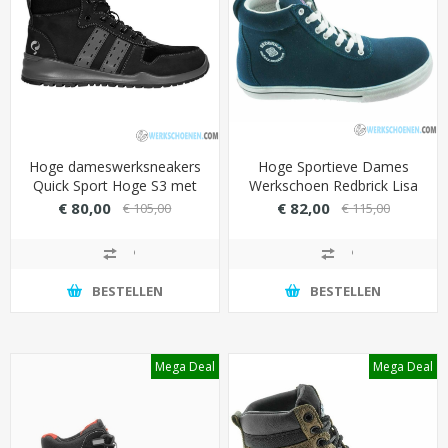
Hoge dameswerksneakers
Hoge Sportieve Dames
Quick Sport Hoge S3 met
Werkschoen Redbrick Lisa
mesh inlegzool
S3
€ 80,00
€ 82,00
€ 105,00
€ 115,00
(uitstekende demping &
schokabsorbtie) - Kleur
Zwart
BESTELLEN
BESTELLEN
Mega Deal
Mega Deal