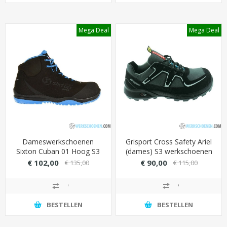
Mega Deal
Mega Deal
Dameswerkschoenen
Grisport Cross Safety Ariel
Sixton Cuban 01 Hoog S3
(dames) S3 werkschoenen
SRC ESD
€ 102,00
€ 90,00
€ 135,00
€ 115,00
BESTELLEN
BESTELLEN