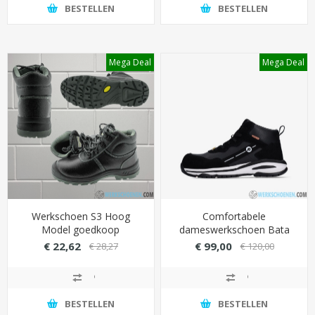
BESTELLEN
BESTELLEN
Mega Deal
Mega Deal
Werkschoen S3 Hoog
Comfortabele
Model goedkoop
dameswerkschoen Bata
(AANBIEDING)
Jane S3S met Bata Cool
€ 22,62
€ 99,00
€ 28,27
€ 120,00
Comfort (langdurig fris)
BESTELLEN
BESTELLEN