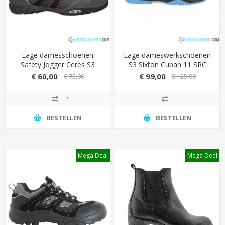
Lage damesschoenen
Lage dameswerkschoenen
Safety Jogger Ceres S3
S3 Sixton Cuban 11 SRC
Elegante met anatomisch
ESD met Airplus 3D
€ 60,00
€ 99,00
€ 75,00
€ 125,00
gevormde EVA zool
voering (langdurig fris)
BESTELLEN
BESTELLEN
Mega Deal
Mega Deal