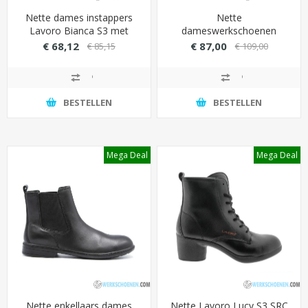
Nette dames instappers
Nette
Lavoro Bianca S3 met
dameswerkschoenen
stalen veiligheid (sterke
Lavoro Lucy S3 met kevlar
€ 68,12
€ 87,00
€ 85,15
€ 109,00
antislip)
antiperforatiezool
(optimaal beschermd)
BESTELLEN
BESTELLEN
Mega Deal
Mega Deal
Nette enkellaars dames
Nette Lavoro Lucy S3 SRC