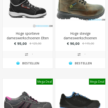
Hoge sportieve
Hoge stevige
dameswerkschoenen Elten
dameswerkschoenen
Maja S3 MID met LADIES
Lavoro E82 S3 SRC ESD
€ 95,00
€ 90,00
€ 125,00
€ 115,00
ESD Black inlegzool
met binnenvoering van
(optimale demping)
runderleder (extra comfort)
BESTELLEN
BESTELLEN
Mega Deal
Mega Deal