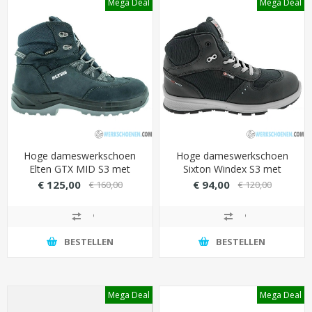
Mega Deal
Mega Deal
Hoge dameswerkschoen
Hoge dameswerkschoen
Elten GTX MID S3 met
Sixton Windex S3 met
waterdichte GORE-TEX
Dynamic HC Control
€ 125,00
€ 94,00
€ 160,00
€ 120,00
voering - Kleur Blauw
(optimale balans) - Kleur
Zwart
BESTELLEN
BESTELLEN
Mega Deal
Mega Deal