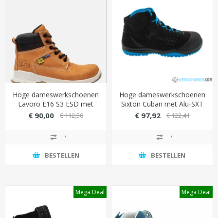
Hoge dameswerkschoenen
Hoge dameswerkschoenen
Lavoro E16 S3 ESD met
Sixton Cuban met Alu-SXT
Cambrelle voering
2.0 veiligheidsneus
€ 90,00
€ 97,92
€ 112,50
€ 122,41
(optimale luchtcirculatie) -
(maximaal beschermd)
Kleur Beige
BESTELLEN
BESTELLEN
Mega Deal
Mega Deal