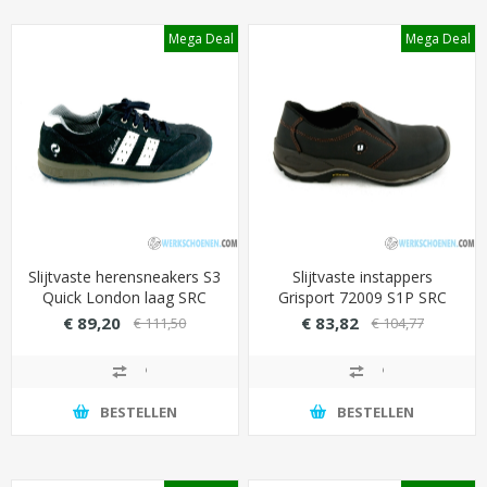
Mega Deal
Mega Deal
Slijtvaste herensneakers S3
Slijtvaste instappers
Quick London laag SRC
Grisport 72009 S1P SRC
optimale grip (smalle leest)
met Vibram zool (bestand
€ 89,20
€ 83,82
€ 111,50
€ 104,77
tegen 300 graden
contactwarmte)
BESTELLEN
BESTELLEN