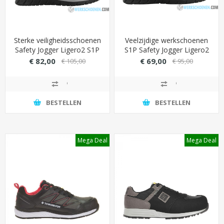
Sterke veiligheidsschoenen
Veelzijdige werkschoenen
Safety Jogger Ligero2 S1P
S1P Safety Jogger Ligero2
met TLS-aansluiting
MID met statische
€ 82,00
€ 69,00
€ 105,00
€ 95,00
(draaiknop)
bescherming
BESTELLEN
BESTELLEN
Mega Deal
Mega Deal