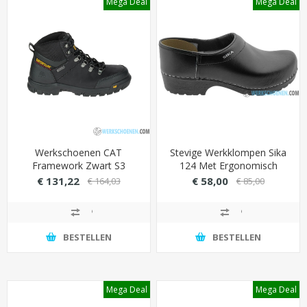
Mega Deal
Mega Deal
Werkschoenen CAT
Stevige Werkklompen Sika
Framework Zwart S3
124 Met Ergonomisch
Voetbed (Antistatisch)
€ 131,22
€ 58,00
€ 164,03
€ 85,00
BESTELLEN
BESTELLEN
Mega Deal
Mega Deal