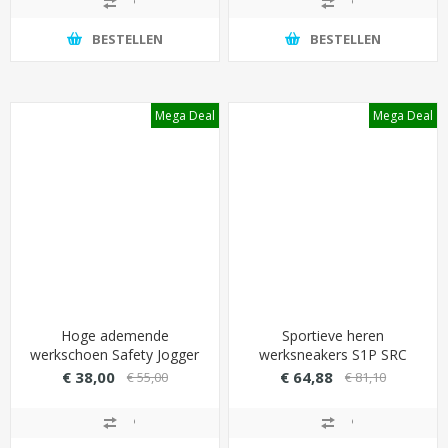
BESTELLEN
BESTELLEN
Mega Deal
Mega Deal
Hoge ademende
Sportieve heren
werkschoen Safety Jogger
werksneakers S1P SRC
Desert Multi S1P SRC -
Quick Sprint - Zwart (extra
€ 38,00
€ 64,88
€ 55,00
€ 81,10
Kleur groen
ademend)