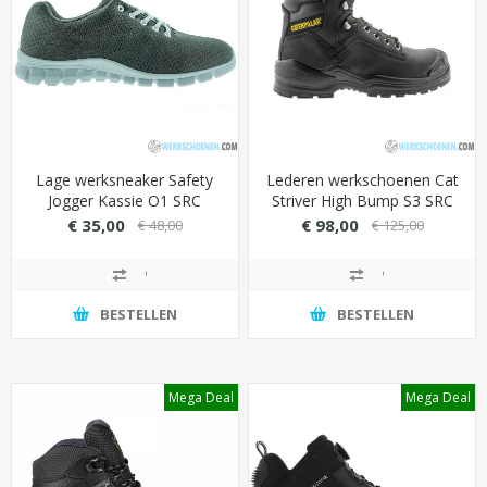
Lage werksneaker Safety
Lederen werkschoenen Cat
Jogger Kassie O1 SRC
Striver High Bump S3 SRC
(antistatisch)- Kleur Grijs
met slijtvaste overneus
€ 35,00
€ 98,00
€ 48,00
€ 125,00
BESTELLEN
BESTELLEN
Mega Deal
Mega Deal