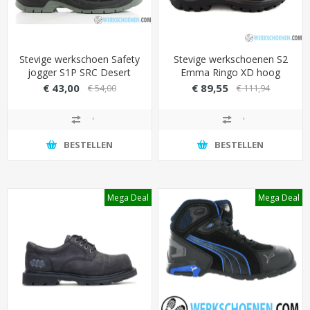
Stevige werkschoen Safety
Stevige werkschoenen S2
jogger S1P SRC Desert
Emma Ringo XD hoog
met stalen beveiliging (olie-
model (extra breed)
€ 43,00
€ 89,55
€ 54,00
€ 111,94
en zuurbestendig)
BESTELLEN
BESTELLEN
Mega Deal
Mega Deal