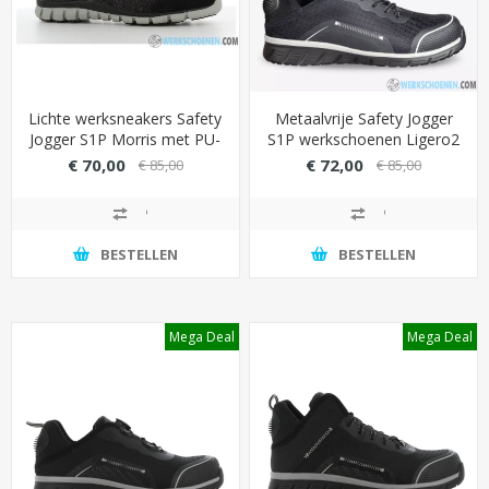
Lichte werksneakers Safety
Metaalvrije Safety Jogger
Jogger S1P Morris met PU-
S1P werkschoenen Ligero2
buitenzool (448 gram)
met ademende
€ 70,00
€ 72,00
€ 85,00
€ 85,00
binnenvoering (mesh)
BESTELLEN
BESTELLEN
Mega Deal
Mega Deal