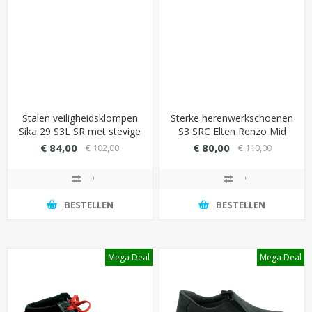
Stalen veiligheidsklompen
Sterke herenwerkschoenen
Sika 29 S3L SR met stevige
S3 SRC Elten Renzo Mid
overneus (brandstof- &
met slijtvaste overneus -
€ 84,00
€ 80,00
€ 102,00
€ 110,00
oliebestendig)
Grote maten (49 t/m 50)
BESTELLEN
BESTELLEN
Mega Deal
Mega Deal