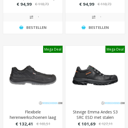
Nordic met 3M
Grisport Cross Safety Ariel
€ 94,99
€ 94,99
€ 118,73
€ 118,73
reflectievlakken
(lichtgewicht)
BESTELLEN
BESTELLEN
Mega Deal
Mega Deal
Flexibele
Stevige Emma Andes S3
herenwerkschoenen laag
SRC ESD met stalen
model Sixton Capri XL S3
beveiliging (maximale
€ 132,41
€ 101,69
€ 165,51
€ 127,11