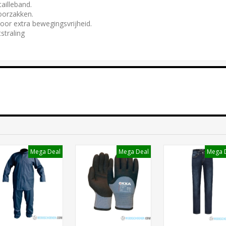
ailleband.
oorzakken.
oor extra bewegingsvrijheid.
straling
Mega Deal
Mega Deal
Mega 