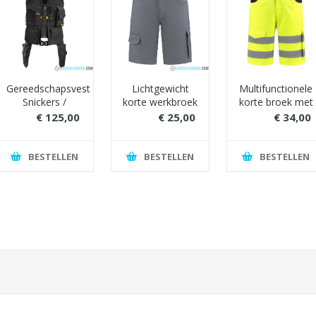
Gereedschapsvest
Lichtgewicht
Multifunctionele
Snickers /
korte werkbroek
korte broek met
Toolvest
met
RWS
€ 125,00
€ 25,00
€ 34,00
sneldrogend
reflecterende
€ 160,00
€ 34,00
€ 45,00
polyestergehalte
striping (geel)
(ideaal voor
BESTELLEN
BESTELLEN
BESTELLEN
vochtige
omstandigheden)