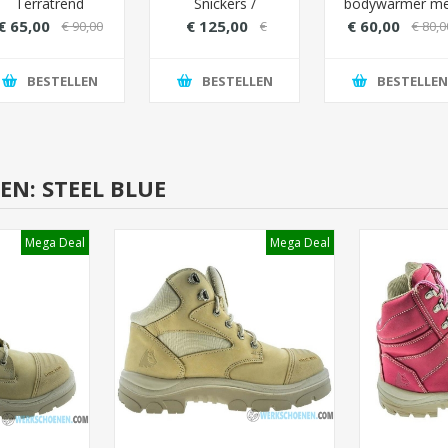
Terratrend
Snickers /
bodywarmer me
erkjas 4629 met
Toolvest
bontvoering -
€ 65,00
€ 125,00
€ 60,00
€ 90,00
€
€ 80,0
gewatteerd
Kleur Zwart
160,00
materiaal (extra
warmte) - Kleur
BESTELLEN
BESTELLEN
BESTELLEN
Grijs/Oranje
N: STEEL BLUE
Mega Deal
Mega Deal