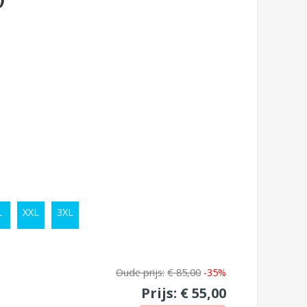
L
XXL
3XL
Oude prijs:
€ 85,00
-35%
Prijs:
€ 55,00