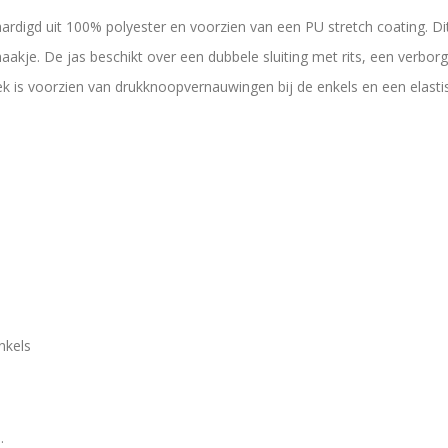
rdigd uit 100% polyester en voorzien van een PU stretch coating. Dit
aakje. De jas beschikt over een dubbele sluiting met rits, een verbo
s voorzien van drukknoopvernauwingen bij de enkels en een elastisch
nkels
.