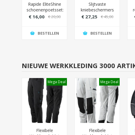
ger
Rapide EliteShine
Slijtvaste
ige
schoenenpoetsset:
kniebeschermers
hoenen
Topklasse
Snickers 9110 met
€ 16,00
€ 27,25
8,00
€ 20,00
€ 45,00
verzorging voor
krachtige
K
uw schoenen
buitenlaag (voor
intensief gebruik)
LEN
BESTELLEN
BESTELLEN
NIEUWE WERKKLEDING 3000 ARTI
ga Deal
Mega Deal
Mega Deal
Parka
Flexibele
Flexibele