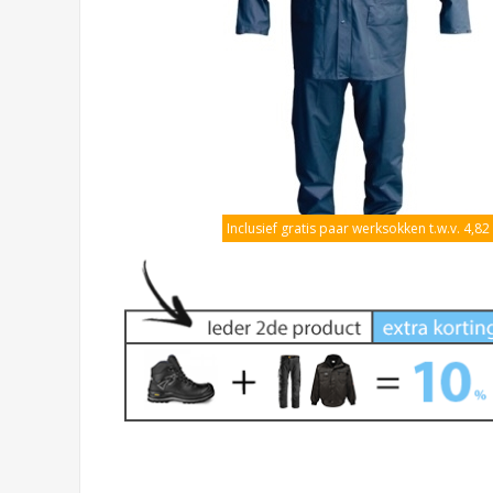
Inclusief gratis paar werksokken t.w.v. 4,82