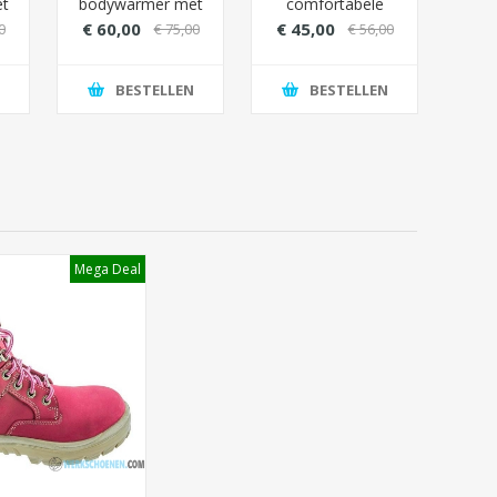
t
bodywarmer met
comfortabele
W
bontvoering -
sweater premium
Best
€ 60,00
€ 45,00
0
€ 75,00
€ 56,00
Kleur
naden - Fitted
Marineblauw
pasvorm
BESTELLEN
BESTELLEN
Mega Deal