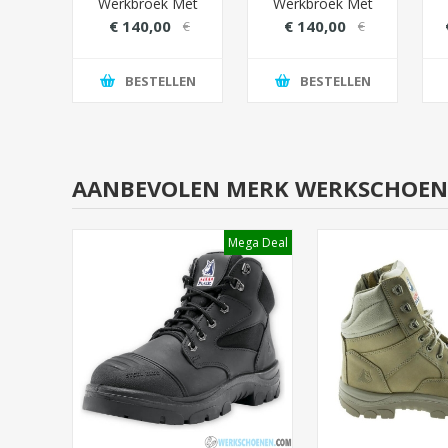
Wear
Werkbroek Met
Werkbroek Met
 RWS
Versterkte
Versterkte
W
€ 140,00
€ 140,00
99,00
€
€
Kniezakken
Kniezakken
180,00
180,00
(Cordura) - Zwart
(Cordura) - Wit
LEN
BESTELLEN
BESTELLEN
AANBEVOLEN MERK WERKSCHOENE
Mega Deal