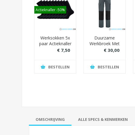
Actieknaller -50%
 kwaliteit
Werksokken 5x
Duurzame
t gewicht T-
paar Actieknaller
Werkbroek Met
irt Zwart
(Nu 50%
Extra Cordura
€ 16,00
€ 7,50
€ 30,00
orkman
Korting)
Kniezakken
€ 25,00
€ 15,00
€ 40,00
(Ideaal Voor
Schilders) -
BESTELLEN
BESTELLEN
BESTELLEN
Grijs/Zwart
OMSCHRIJVING
ALLE SPECS & KENMERKEN