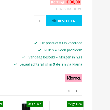
€ 30,00
Korting:
€ 66,55 incl. BTW
BESTELLEN
Dit product = Op voorraad
Ruilen = Geen probleem
Vandaag besteld = Morgen in huis
Betaal achteraf of in
3 delen
via Klarna
al
Mega Deal
Mega Deal
M