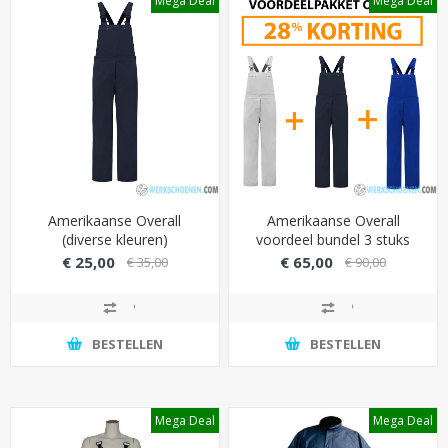
Mega Deal
Mega Deal
Amerikaanse Overall
Amerikaanse Overall
(diverse kleuren)
voordeel bundel 3 stuks
(diverse kleuren)
€ 25,00
€ 65,00
€ 35,00
€ 90,00
BESTELLEN
BESTELLEN
Mega Deal
Mega Deal