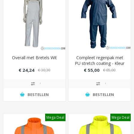
Overall met Bretels Wit
Compleet regenpak met
PU stretch coating - Kleur
Navy (wind- en waterdicht)
€ 24,24
€ 55,00
€ 30,30
€ 85,00
BESTELLEN
BESTELLEN
Mega Deal
Mega Deal