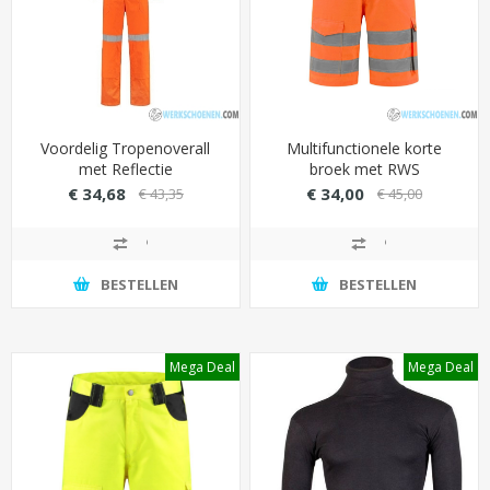
Voordelig Tropenoverall
Multifunctionele korte
met Reflectie
broek met RWS
reflecterende striping
€ 34,68
€ 34,00
€ 43,35
€ 45,00
(oranje)
BESTELLEN
BESTELLEN
Mega Deal
Mega Deal