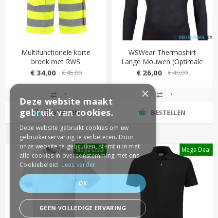
Multifunctionele korte
WSWear Thermoshirt
broek met RWS
Lange Mouwen (Optimale
reflecterende striping (geel)
Warmtebehoud)
€ 34,00
€ 26,00
€ 45,00
€ 40,00
×
Deze website maakt
gebruik van cookies.
BESTELLEN
BESTELLEN
Deze website gebruikt cookies om uw
gebruikerservaring te verbeteren. Door
onze website te gebruiken, stemt u in met
Mega Deal
Mega Deal
alle cookies in overeenstemming met ons
Cookiebeleid.
Lees verder
OK
GEEN VOLLEDIGE ERVARING