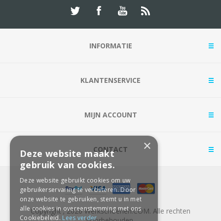
INFORMATIE
KLANTENSERVICE
MIJN ACCOUNT
×
CONTACT
Deze website maakt
gebruik van cookies.
Deze website gebruikt cookies om uw
gebruikerservaring te verbeteren. Door
onze website te gebruiken, stemt u in met
alle cookies in overeenstemming met ons
Copyright ; 2026 Werkschoenen.COM. Alle rechten
Cookiebeleid.
Lees verder
voorbehouden.