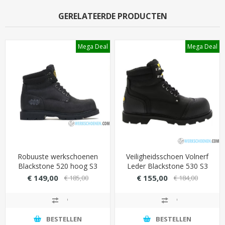
GERELATEERDE PRODUCTEN
Mega Deal
Mega Deal
Robuuste werkschoenen
Veiligheidsschoen Volnerf
Blackstone 520 hoog S3
Leder Blackstone 530 S3
met cambrelle voering
€ 149,00
€ 155,00
€ 185,00
€ 184,00
(vochtabsorberend)
BESTELLEN
BESTELLEN