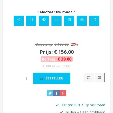
Selecteer uw maat
*
40
41
42
44
45
46
47
Oude prijs:
€ 195,00
-20%
Prijs:
€ 156,00
€ 39,00
Korting:
€ 188,76 incl. BTW
BESTELLEN
Dit product = Op voorraad
Ruilen = Geen probleem