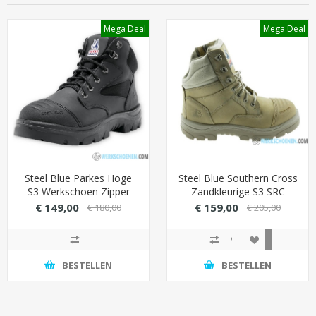
Mega Deal
Mega Deal
Steel Blue Parkes Hoge
Steel Blue Southern Cross
S3 Werkschoen Zipper
Zandkleurige S3 SRC
(Top werkschoen)
Werkschoen Zipper
€ 149,00
€ 159,00
€ 180,00
€ 205,00
BESTELLEN
BESTELLEN