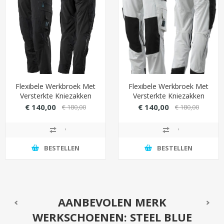
Flexibele Werkbroek Met
Flexibele Werkbroek Met
Versterkte Kniezakken
Versterkte Kniezakken
(Cordura) - Zwart
(Cordura) - Wit
€ 140,00
€ 140,00
€ 180,00
€ 180,00
BESTELLEN
BESTELLEN
AANBEVOLEN MERK
WERKSCHOENEN: STEEL BLUE