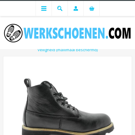
Werkschoenen
Hoge nette werkschoenen Blackstone 620 zwart S3 met stalen
veiligheid (maximaal beschermd)