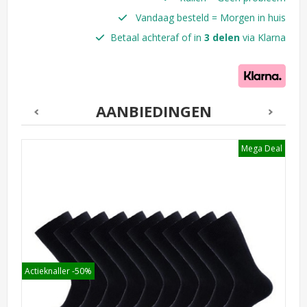
Vandaag besteld = Morgen in huis
Betaal achteraf of in
3 delen
via Klarna
AANBIEDINGEN
l
Mega Deal
Actieknaller -50%