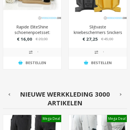
Rapide EliteShine
Slijtvaste
schoenenpoetsset:
kniebeschermers Snickers
Topklasse verzorging
9110 met krachtige
€ 16,00
€ 27,25
€ 20,00
€ 45,00
voor uw schoenen
buitenlaag (voor intensief
gebruik)
BESTELLEN
BESTELLEN
NIEUWE WERKKLEDING 3000
ARTIKELEN
Mega Deal
Mega Deal