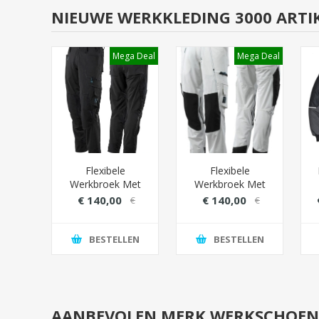
NIEUWE WERKKLEDING 3000 ARTI
ga Deal
Mega Deal
Mega Deal
Parka
Flexibele
Flexibele
Wear
Werkbroek Met
Werkbroek Met
 RWS
Versterkte
Versterkte
W
€ 140,00
€ 140,00
99,00
€
€
Kniezakken
Kniezakken
180,00
180,00
(Cordura) - Zwart
(Cordura) - Wit
LEN
BESTELLEN
BESTELLEN
AANBEVOLEN MERK WERKSCHOENE