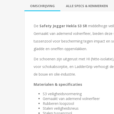
OMSCHRIJVING
ALLE SPECS & KENMERKEN
De
Safety Jogger Hekla S3 SR
middelhoge veil
Gemaakt van ademend volnerfleer, bieden deze s
tussenzool voor bescherming tegen impact en sch
gladde en oneffen oppervlakken.
De schoenen zijn uitgerust met HI (hitte-isolatie)
voor schokabsorptie, en
LadderGrip verhoogt de 
de bouw en olie-industrie.
Materialen & specificaties
S3 veiligheidsnormering
Gemaakt van ademend volnerfleer
Rubberen loopzool
Stalen veiligheidsneus
Stalen tussenzool