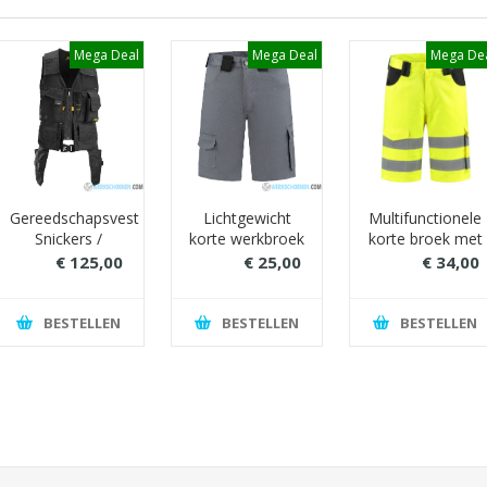
Mega Deal
Mega Deal
Mega De
Gereedschapsvest
Lichtgewicht
Multifunctionele
Snickers /
korte werkbroek
korte broek met
Toolvest
met
RWS
€ 125,00
€ 25,00
€ 34,00
sneldrogend
reflecterende
€ 160,00
€ 34,00
€ 45,00
polyestergehalte
striping (geel)
(ideaal voor
BESTELLEN
BESTELLEN
BESTELLEN
vochtige
omstandigheden)