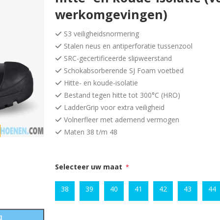
werkomgevingen)
S3 veiligheidsnormering
Stalen neus en antiperforatie tussenzool
SRC-gecertificeerde slipweerstand
Schokabsorberende SJ Foam voetbed
Hitte- en koude-isolatie
Bestand tegen hitte tot 300°C (HRO)
LadderGrip voor extra veiligheid
Volnerfleer met ademend vermogen
Maten 38 t/m 48
Selecteer uw maat
*
38
39
40
41
42
43
44