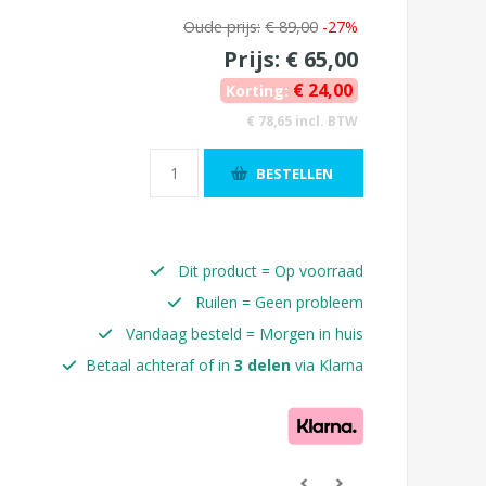
Oude prijs:
€ 89,00
-27%
Prijs:
€ 65,00
€ 24,00
Korting:
€ 78,65 incl. BTW
BESTELLEN
Dit product = Op voorraad
Ruilen = Geen probleem
Vandaag besteld = Morgen in huis
Betaal achteraf of in
3 delen
via Klarna