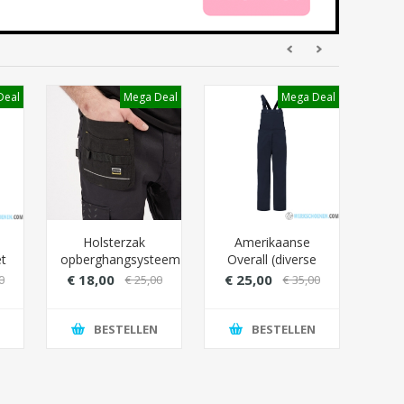
Deal
Mega Deal
Mega Deal
Holsterzak
Amerikaanse
Wor
t
opberghangsysteem
Overall (diverse
ri
voor werkbroek
kleuren)
dr
€ 18,00
€ 25,00
€ 1
0
€ 25,00
€ 35,00
)
BESTELLEN
BESTELLEN