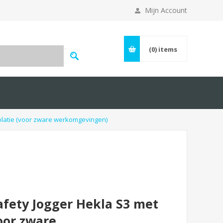
Mijn Account
(0)
items
olatie (voor zware werkomgevingen)
fety Jogger Hekla S3 met
voor zware