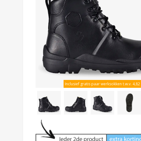
Inclusief gratis paar werksokken t.w.v. 4,82