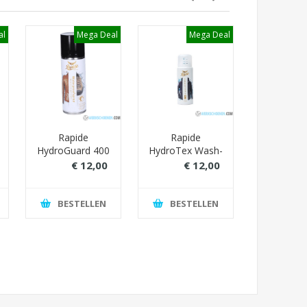
al
Mega Deal
Mega Deal
M
Rapide
Rapide
Regenjas
HydroGuard 400
HydroTex Wash-
Wear (kwal
ML: Ultimate
In 300 ml:
kleur O
€ 12,00
€ 12,00
€ 
Waterproofspray
Diepgaande
Blu
€ 16,00
€ 18,00
Waterproof
(waterdi
Verzorging
BESTELLEN
BESTELLEN
BEST