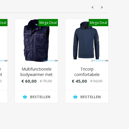
Deal
Mega Deal
Mega Deal
e
Multifunctionele
Tricorp
W
t
bodywarmer met
comfortabele
W
bontvoering -
sweater premium
Best
€ 60,00
€ 45,00
0
€ 75,00
€ 56,00
Kleur
naden - Fitted
Marineblauw
pasvorm
BESTELLEN
BESTELLEN