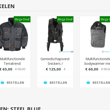
KELEN
Mega Deal
Mega Deal
Mega 
Multifunctionele
Gereedschapsvest
Multifunctionel
Terratrend
Snickers /
bodywarmer me
erkjas 4629 met
Toolvest
bontvoering -
€ 65,00
€ 125,00
€ 60,00
€ 90,00
€
€ 80,0
gewatteerd
Kleur Zwart
160,00
materiaal (extra
warmte) - Kleur
BESTELLEN
BESTELLEN
BESTELLEN
Grijs/Oranje
N: STEEL BLUE