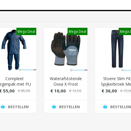
Mega Deal
Mega Deal
Mega 
Compleet
Waterafstotende
Stoere Slim Fit
regenpak met PU
Oxxa X-Frost
Spijkerbroek Me
stretch coating -
Werkhandschoenen
YKK-ritssluiting
€ 55,00
€ 10,00
€ 36,00
€ 85,00
€ 12,50
€ 72,0
leur Navy (wind-
(Stretch Denim
en waterdicht)
BESTELLEN
BESTELLEN
BESTELLEN