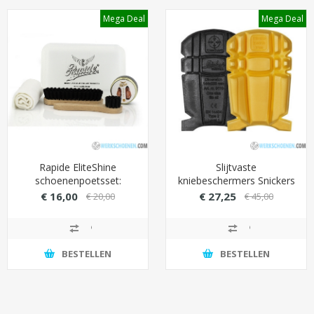
Mega Deal
Mega Deal
Rapide EliteShine
Slijtvaste
schoenenpoetsset:
kniebeschermers Snickers
Topklasse verzorging
9110 met krachtige
€ 16,00
€ 27,25
€ 20,00
€ 45,00
voor uw schoenen
buitenlaag (voor intensief
gebruik)
BESTELLEN
BESTELLEN