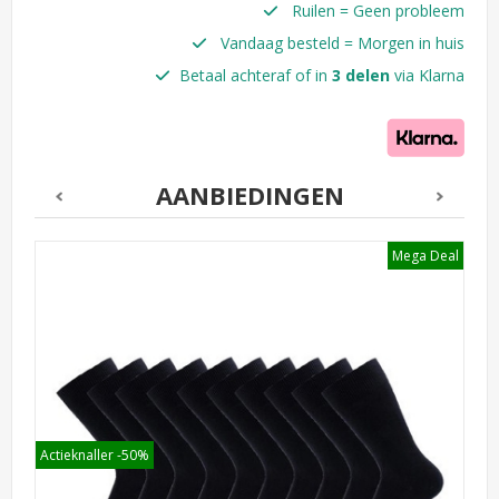
Ruilen = Geen probleem
Vandaag besteld = Morgen in huis
Betaal achteraf of in
3 delen
via Klarna
AANBIEDINGEN
l
Mega Deal
Actieknaller -50%