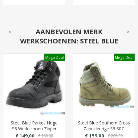
AANBEVOLEN MERK
WERKSCHOENEN: STEEL BLUE
Mega Deal
Mega Deal
Steel Blue Parkes Hoge
Steel Blue Southern Cross
S3 Werkschoen Zipper
Zandkleurige S3 SRC
(Top werkschoen)
Werkschoen Zipper
€ 149,00
€ 159,00
€ 180,00
€ 205,00