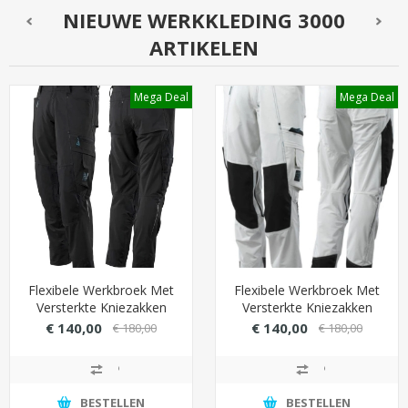
NIEUWE WERKKLEDING 3000
ARTIKELEN
Mega Deal
Mega Deal
Flexibele Werkbroek Met
Flexibele Werkbroek Met
Versterkte Kniezakken
Versterkte Kniezakken
(Cordura) - Zwart
(Cordura) - Wit
€ 140,00
€ 140,00
€ 180,00
€ 180,00
BESTELLEN
BESTELLEN