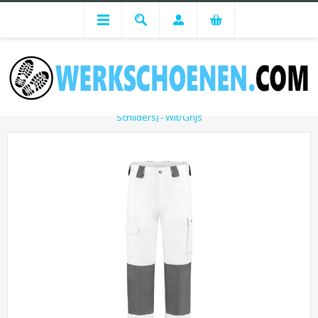
Werkkleding
Duurzame Werkbroek Met Extra Cordura Kniezakken (Ideaal Voor
Schilders) - Wit/Grijs