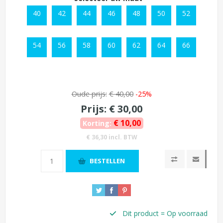
40
42
44
46
48
50
52
54
56
58
60
62
64
66
Oude prijs:
€ 40,00
-25%
Prijs:
€ 30,00
€ 10,00
Korting:
€ 36,30 incl. BTW
BESTELLEN
Dit product = Op voorraad