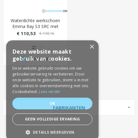
Waterdichte werkschoen
Emma Ray S3 SRC met
stevige overneus
€ 110,53
€ 138,16
(metaalvrij)
×
Deze website maakt
gebruik van cookies.
BESTELLEN
Deze website gebruikt cookies om uw
gebruikerservaring te verbeteren. Door
onze website te gebruiken, stemt u in met
alle cookies in overeenstemming met ons
Cookiebeleid.
Lees verder
OK
FABRIKANTEN
GEEN VOLLEDIGE ERVARING
DETAILS WEERGEVEN