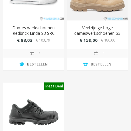
Dames werkschoenen
Veelzijdige hoge
Redbrick Linda S3 SRC
dameswerkschoenen S3
Southern Cross Zip met
€ 83,03
€ 159,00
€ 103,79
€ 180,00
baltico-voering
(zandkleurig)
BESTELLEN
BESTELLEN
Mega Deal