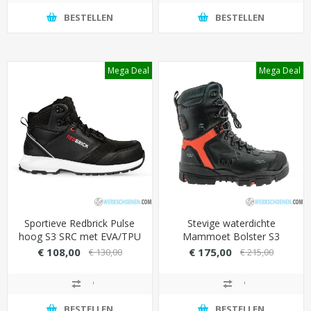
BESTELLEN
BESTELLEN
Mega Deal
Mega Deal
Sportieve Redbrick Pulse
Stevige waterdichte
hoog S3 SRC met EVA/TPU
Mammoet Bolster S3
loopzool (waterdicht)
Werkschoen met Hdry
€ 108,00
€ 175,00
€ 130,00
€ 215,00
membraan
BESTELLEN
BESTELLEN