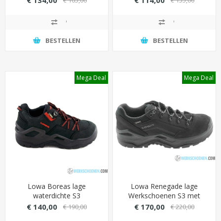
voering (waterdicht)
neus (waterdicht)
BESTELLEN
BESTELLEN
Mega Deal
Mega Deal
Lowa Boreas lage
Lowa Renegade lage
waterdichte S3
Werkschoenen S3 met
veiligheidsschoenen
GORE-TEX membraan
€ 140,00
€ 170,00
€ 190,00
€ 220,00
softvlies inlegzool
(100% waterdicht)