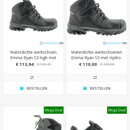
Waterdichte werkschoen
Waterdichte werkschoenen
Emma Ryan S3 high met
Emma Ryan S3 met Hydro-
slijtvaste overneus
Tec binnenvoering (extra
€ 113,94
€ 110,00
€ 142,43
€ 145,00
(metaalvrij)
ventilatie)
BESTELLEN
BESTELLEN
Mega Deal
Mega Deal