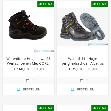
Mega Deal
Mega Deal
Waterdichte Hoge Lowa S3
Waterdichte Hoge
Werkschoenen Met GORE-
veiligheidsschoen Albatros
TEX Membraan
63.112 S3
€ 160,00
€ 75,00
€ 195,00
€ 110,00
BESTELLEN
BESTELLEN
Mega Deal
Mega Deal