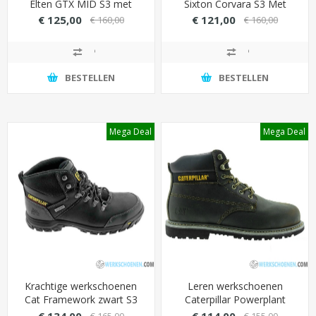
Elten GTX MID S3 met
Sixton Corvara S3 Met
waterdichte GORE-TEX
Outdry membraan
€ 125,00
€ 121,00
€ 160,00
€ 160,00
voering - Kleur Blauw
(waterdicht)
BESTELLEN
BESTELLEN
Mega Deal
Mega Deal
Krachtige werkschoenen
Leren werkschoenen
Cat Framework zwart S3
Caterpillar Powerplant
met ademende mesh
hoog S3 SRA met stalen
€ 134,00
€ 114,00
€ 165,00
€ 155,00