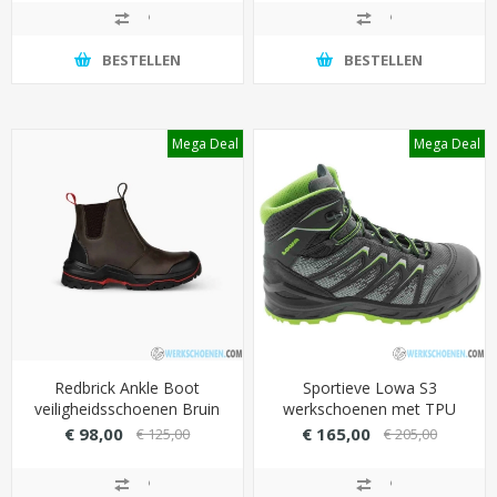
(antistatisch)
BESTELLEN
BESTELLEN
Mega Deal
Mega Deal
Redbrick Ankle Boot
Sportieve Lowa S3
veiligheidsschoenen Bruin
werkschoenen met TPU
S3S (waterdicht en
overneus (Waterdicht)
€ 98,00
€ 165,00
€ 125,00
€ 205,00
comfortabel instappen)