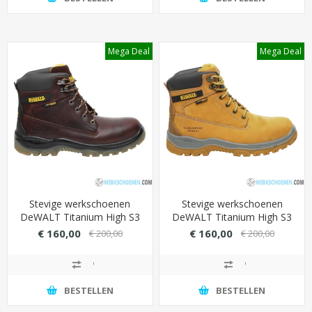
Mega Deal
Mega Deal
Stevige werkschoenen
Stevige werkschoenen
DeWALT Titanium High S3
DeWALT Titanium High S3
SRA met waterdichte leren
SRA met waterdichte leren
€ 160,00
€ 160,00
€ 200,00
€ 200,00
schacht - Kleur Bruin
schacht - Kleur Camel
BESTELLEN
BESTELLEN