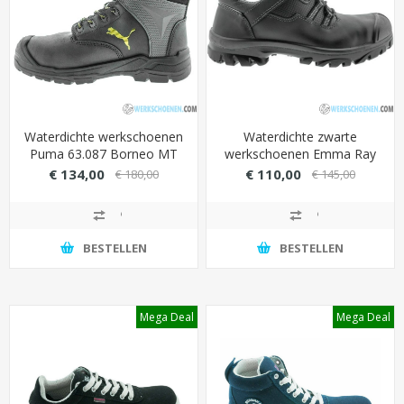
Waterdichte werkschoenen
Waterdichte zwarte
Puma 63.087 Borneo MT
werkschoenen Emma Ray
MID S3 bestand tegen
S3 met fiberglas
€ 134,00
€ 110,00
€ 180,00
€ 145,00
hoge temperaturen (HRO)
veiligheidsneus
BESTELLEN
BESTELLEN
Mega Deal
Mega Deal