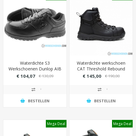
Waterdichte S3
Waterdichte werkschoen
Werkschoenen Dunlop AIB
CAT Threshold Rebound
S3
S7L met krachtige
€ 104,07
€ 145,00
€ 130,09
€ 190,00
cementconstructie
(langdurige stevigheid)
BESTELLEN
BESTELLEN
Mega Deal
Mega Deal