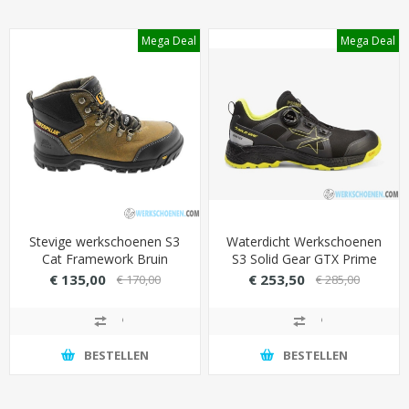
Mega Deal
Mega Deal
Stevige werkschoenen S3
Waterdicht Werkschoenen
Cat Framework Bruin
S3 Solid Gear GTX Prime
(volledig waterdicht)
Low SRC Met GORE-TEX
€ 135,00
€ 253,50
€ 170,00
€ 285,00
Stretch Technologie
(Perfecte Pasvorm)
BESTELLEN
BESTELLEN