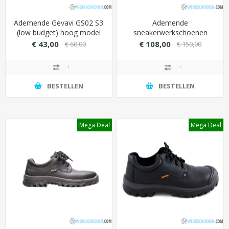
Ademende Gevavi GS02 S3
Ademende
(low budget) hoog model
sneakerwerkschoenen
met PU overneus - Kleur
Elten Emotion S3 hoog
€ 43,00
€ 108,00
€ 60,00
€ 150,00
Zwart
model met sterke PU/TPU
loopzool
BESTELLEN
BESTELLEN
Mega Deal
Mega Deal