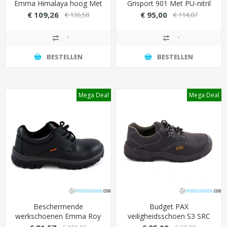
Emma Himalaya hoog Met
Grisport 901 Met PU-nitril
uitstekende grip (volledig
loopzool (slijtvast &
€ 109,26
€ 95,00
€ 136,58
€ 114,07
circulair)
hittebestendig)
BESTELLEN
BESTELLEN
Mega Deal
Mega Deal
Beschermende
Budget PAX
werkschoenen Emma Roy
veiligheidsschoen S3 SRC
S2 laag met ademende
laag model met stalen