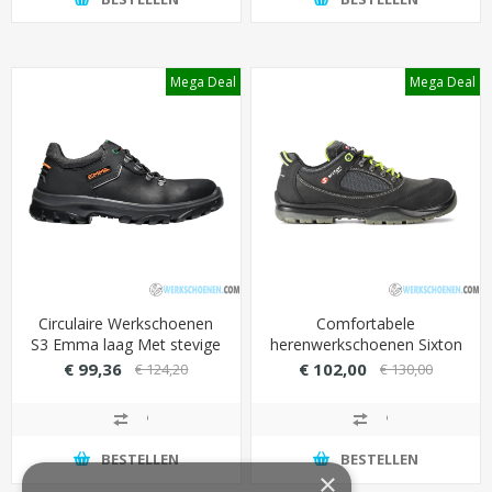
Mega Deal
Mega Deal
Circulaire Werkschoenen
Comfortabele
S3 Emma laag Met stevige
herenwerkschoenen Sixton
loopzool (Gripforce
Swing S3 met K+
€ 99,36
€ 102,00
€ 124,20
€ 130,00
EasyTwist Grip)
antiperforatie
veiligheidszool
BESTELLEN
BESTELLEN
×