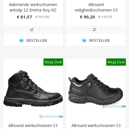
Ademende werkschoenen
Allround
antislip S2 Emma Roy XD
veiligheidsschoenen S3
(Grote maat t/m 49)
Emma Leo laag model met
€ 81,57
€ 90,20
€ 101,96
€ 112,75
overneus en
schokabsorberende
technologie (ESD)
BESTELLEN
BESTELLEN
Mega Deal
Mega Deal
Allround werkschoenen S3
Allround werkschoenen S3