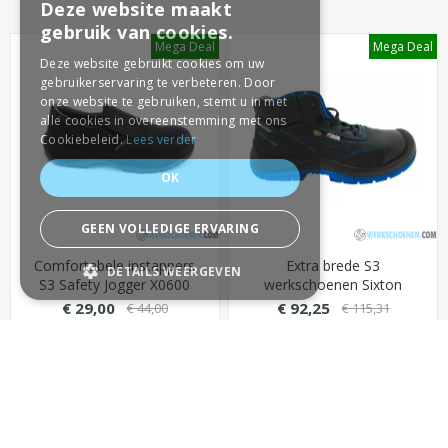
Deze website maakt
gebruik van cookies.
Mega Deal
Mega Deal
Deze website gebruikt cookies om uw
gebruikerservaring te verbeteren. Door
onze website te gebruiken, stemt u in met
alle cookies in overeenstemming met ons
Cookiebeleid.
Lees verder
OK
GEEN VOLLEDIGE ERVARING
Comfortabele instappers
Extra brede S3
DETAILS WEERGEVEN
S3 Safety Jogger X0600
werkschoenen Sixton
met SJ Green inlegzool
Belluno hoog met Dual
€ 29,00
€ 92,25
€ 44,00
€ 115,31
STRIKT NOODZAKELIJK
(extra loopcomfort)
Micro hielpolstering
(metaalvrij)
PRESTATIE
TARGETING
BESTELLEN
BESTELLEN
FUNCTIONEEL