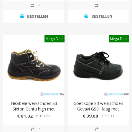
BESTELLEN
BESTELLEN
Mega Deal
Mega Deal
Flexibele werkschoen S3
Goedkope S3 werkschoen
Sixton Cantu high met
Gevavi GS01 laag met
waterafstotende leder
stevige PU overneus
€ 81,32
€ 39,00
€ 101,66
€ 55,00
(metaalvrij)
(breed inzetbaar)