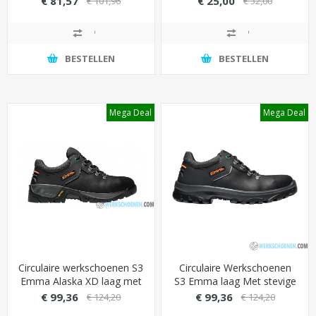
€ 81,57
€ 25,00
€ 101,96
€ 32,00
binnenvoering (Hydro-Tec
beveiliging - goedkoop
Sanitized Silver)
BESTELLEN
BESTELLEN
Mega Deal
Mega Deal
Circulaire werkschoenen S3
Circulaire Werkschoenen
Emma Alaska XD laag met
S3 Emma laag Met stevige
stevige PU/PU loopzool
loopzool (Gripforce
€ 99,36
€ 99,36
€ 124,20
€ 124,20
(extra groot/breed)
EasyTwist Grip)