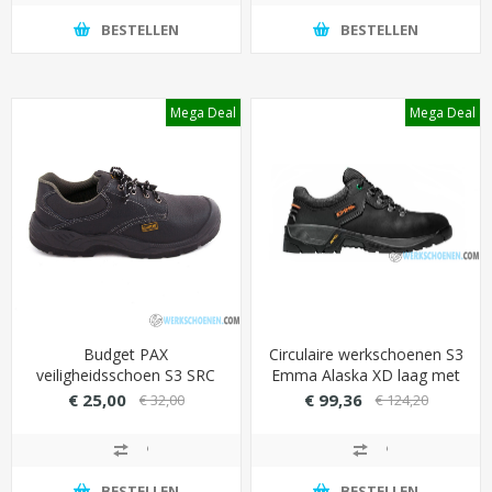
BESTELLEN
BESTELLEN
Mega Deal
Mega Deal
Budget PAX
Circulaire werkschoenen S3
veiligheidsschoen S3 SRC
Emma Alaska XD laag met
laag model met stalen
stevige PU/PU loopzool
€ 25,00
€ 99,36
€ 32,00
€ 124,20
beveiliging - goedkoop
(extra groot/breed)
BESTELLEN
BESTELLEN