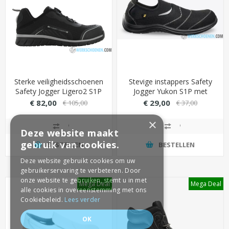
Sterke veiligheidsschoenen
Stevige instappers Safety
Safety Jogger Ligero2 S1P
Jogger Yukon S1P met
met TLS-aansluiting
stevige PU zool (antislip)
€ 82,00
€ 29,00
€ 105,00
€ 37,00
(draaiknop)
×
Deze website maakt
gebruik van cookies.
BESTELLEN
BESTELLEN
Deze website gebruikt cookies om uw
gebruikerservaring te verbeteren. Door
onze website te gebruiken, stemt u in met
Mega Deal
Mega Deal
alle cookies in overeenstemming met ons
Cookiebeleid.
Lees verder
OK