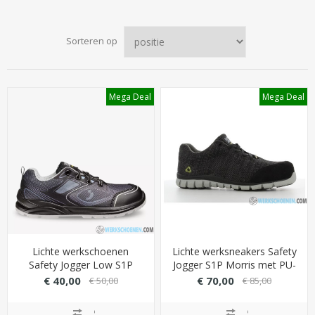
Sorteren op
Mega Deal
Mega Deal
Lichte werkschoenen
Lichte werksneakers Safety
Safety Jogger Low S1P
Jogger S1P Morris met PU-
met 3D-Mesh
buitenzool (448 gram)
€ 40,00
€ 70,00
€ 50,00
€ 85,00
binnenvoering (extra
circulatie) - Kleur Grijs