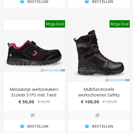
BESTELLEN
BESTELLEN
Mega Deal
Mega Deal
Metaalvrije werksneakers
Multifunctionele
Ecolobi S1PS met Twist
werkschoenen Safety
Lock System (draaiknop)
Jogger Shark S3 met
€ 50,00
€ 108,00
€ 63,00
€ 135,00
ademende Technomesh
voering (Speciaal voor
tactische werkgebieden)
BESTELLEN
BESTELLEN