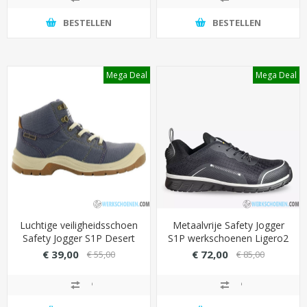
BESTELLEN
BESTELLEN
Mega Deal
Mega Deal
Luchtige veiligheidsschoen
Metaalvrije Safety Jogger
Safety Jogger S1P Desert
S1P werkschoenen Ligero2
Blue met PU/PU loopzool
met ademende
€ 39,00
€ 72,00
€ 55,00
€ 85,00
(extra grip)
binnenvoering (mesh)