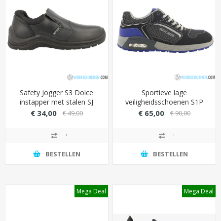
Safety Jogger S3 Dolce
Sportieve lage
instapper met stalen SJ
veiligheidsschoenen S1P
Flex veiligheidszool
Safety Jogger Raptor met
€ 34,00
€ 65,00
€ 49,00
€ 90,00
(optimaal beschermd)
rubberen loopzool
(antistatisch)
BESTELLEN
BESTELLEN
Mega Deal
Mega Deal